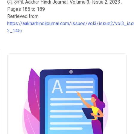
एम्. रजनी. Aakhar Hindi Journal, Volume 3, Issue 2, 2023 ,
Pages 185 to 189
Retrieved from
https://aakharhindijournal.com/issues/vol3/issue2/vol3_iss
2_145/